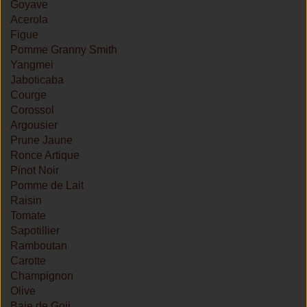
Goyave
Acerola
Figue
Pomme Granny Smith
Yangmei
Jaboticaba
Courge
Corossol
Argousier
Prune Jaune
Ronce Artique
Pinot Noir
Pomme de Lait
Raisin
Tomate
Sapotillier
Ramboutan
Carotte
Champignon
Olive
Baie de Goji