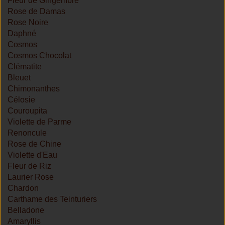
Fleur de Gingembre
Rose de Damas
Rose Noire
Daphné
Cosmos
Cosmos Chocolat
Clématite
Bleuet
Chimonanthes
Célosie
Couroupita
Violette de Parme
Renoncule
Rose de Chine
Violette d'Eau
Fleur de Riz
Laurier Rose
Chardon
Carthame des Teinturiers
Belladone
Amaryllis