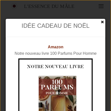
L'ESSENCE DU MÂLE
IDÉE CADEAU DE NOËL
TOUTES LES NOTES
ACCUEIL
Amazon
Notre nouveau livre 100 Parfums Pour Homme
TROUVEZ LES NOTES
DE PARFUMS QUI
VOUS
CORRESPONDENT
Nam libero tempore, cum soluta nobis est
eligendi optio cumque nihil impedit quo minus