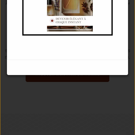
NOTES DE GRAINES DE
CÉLERI
Considéré couramment comme un légume, le céleri est
une plante herbacée qui est cultivée pour ses racines et
ses feuilles. Ses feuilles sont aromatiques et apportent des
notes vertes à un parfum, tandis que la racine est piquante.
Ses graines sont également très parfumées.
TROUVER MON PARFUM HOMME