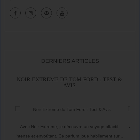
DERNIERS ARTICLES
IS
NOIR EXTREME DE TOM FORD : TEST &
DR
AVIS
un
Avec Noir Extreme, je découvre un voyage olfactif
Avec
....
intense et envoûtant. Ce parfum joue habilement sur...
dou