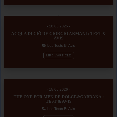
- 18 05 2026 -
ACQUA DI GIÒ DE GIORGIO ARMANI : TEST &
AVIS
Les Tests Et Avis
LIRE L'ARTICLE
- 15 05 2026 -
THE ONE FOR MEN DE DOLCE&GABBANA :
TEST & AVIS
Les Tests Et Avis