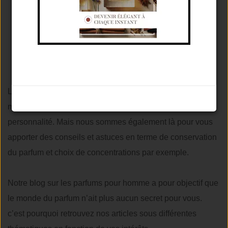
LE BLOG PARFUM DE L’ESSENCE DU MÂLE
Pour nous les hommes !
L’Essence du Mâle est là pour vous aider à trouver le
meilleur parfum qui correspondra parfaitement à votre
personnalité. Mais nous sommes également là pour vous
apporter des conseils et astuces en terme de conservation
du parfum et choix de concentrations par exemple.
Notre blog sur les parfums pour homme a pour objectif que
le monde du parfum n’ait plus aucun secret pour vous.
c’est pourquoi retrouvez nos articles sous différentes