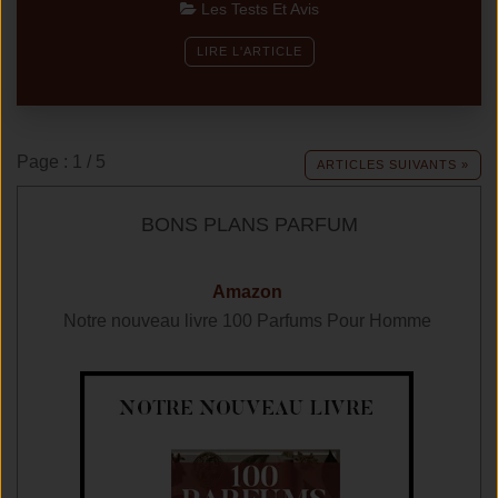
Les Tests Et Avis
LIRE L'ARTICLE
Page : 1 / 5
ARTICLES SUIVANTS »
BONS PLANS PARFUM
Amazon
omme
Notre nouveau livre 100 Parfums Pour Homme
Not