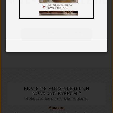
NOTES DE FEUILLE DE
THÉ
TROUVER MON PARFUM HOMME
ENVIE DE VOUS OFFRIR UN
NOUVEAU PARFUM ?
Retrouvez les derniers bons plans.
Amazon