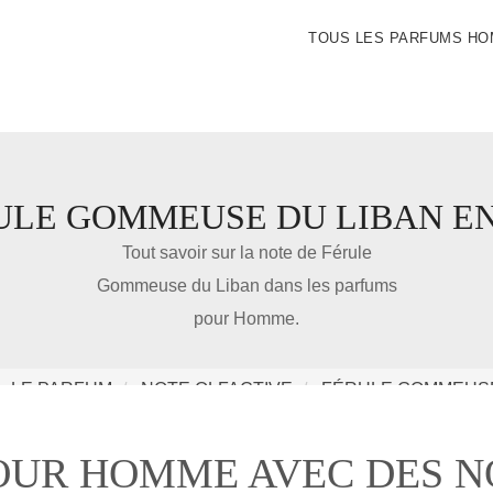
TOUS LES PARFUMS H
ULE GOMMEUSE DU LIBAN E
IDÉE CADEAU DE NOËL
Tout savoir sur la note de Férule
Gommeuse du Liban dans les parfums
pour Homme.
Amazon
Notre nouveau livre 100 Parfums Pour Homme
LE PARFUM
NOTE OLFACTIVE
FÉRULE GOMMEUSE
OUR HOMME AVEC DES N