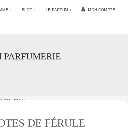
OMME +
BLOG +
LE PARFUM +
MON COMPTE
N PARFUMERIE
 DU LIBAN
OTES DE FÉRULE