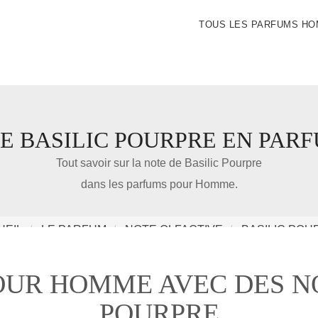
TOUS LES PARFUMS H
E BASILIC POURPRE EN PAR
IDÉE CADEAU DE NOËL
Tout savoir sur la note de Basilic Pourpre
dans les parfums pour Homme.
Amazon
UEIL
LE PARFUM
NOTE OLFACTIVE
BASILIC POU
Notre nouveau livre 100 Parfums Pour Homme
OUR HOMME AVEC DES NO
POURPRE