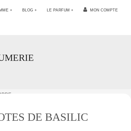
OMME +
BLOG +
LE PARFUM +
MON COMPTE
FUMERIE
RPRE
TES DE BASILIC