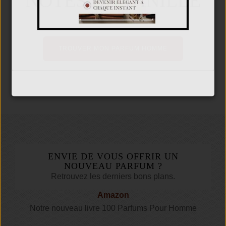
NOTES DE VANILLE
TROUVER MON PARFUM HOMME
ENVIE DE VOUS OFFRIR UN
NOUVEAU PARFUM ?
Retrouvez les derniers bons plans.
Amazon
Notre nouveau livre 100 Parfums Pour Homme