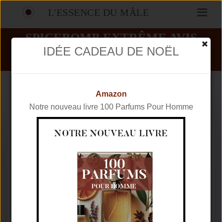
L'ESSENCE DU MÂLE
SPICEBOMB EXTRÊME AVIS
IDÉE CADEAU DE NOËL
PARFUMS
VIKTOR&ROLF
SPICEBOMB EXTRÊME
Amazon
Notre nouveau livre 100 Parfums Pour Homme
Marque
VIKTOR&ROLF