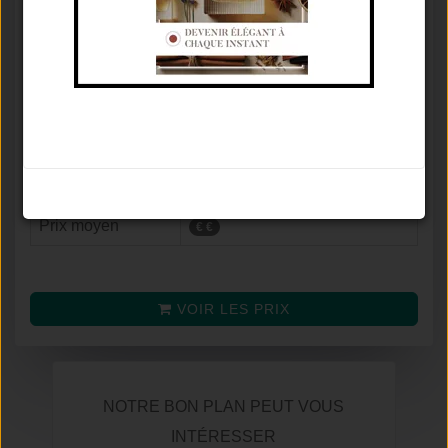
Concentration
Eau De Parfum
♂
Famille olfactive
Ambré Épicé
Tenue / Sillage /
De 6 À 12 Heures / Moyen /
Saison
Automne
Avis
8.9
/
10
Noter le parfum
(selon
216
avis)
Prix moyen
€ €
VOIR LES PRIX
NOTRE BON PLAN PEUT VOUS
INTÉRESSER