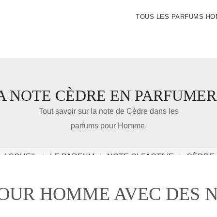
TOUS LES PARFUMS H
A NOTE CÈDRE EN PARFUMER
IDÉE CADEAU DE NOËL
Tout savoir sur la note de Cèdre dans les
parfums pour Homme.
Amazon
ACCUEIL
LE PARFUM
NOTE OLFACTIVE
CÈDRE
Notre nouveau livre 100 Parfums Pour Homme
POUR HOMME AVEC DES N