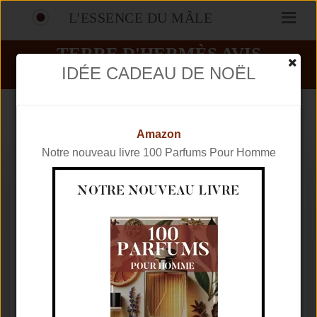
L'ESSENCE DU MÂLE
TERRE D'HERMÈS AVIS
IDÉE CADEAU DE NOËL
PARFUMS
HERMÈS
TERRE D'HERMÈS
Amazon
Notre nouveau livre 100 Parfums Pour Homme
Marque
HERMÈS