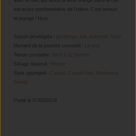
avec le mec qui lance la terre orange dans le ciel
est assez représentative de l'odeur. C'est terreux
et orangé ! Nice
Saison privilégiée :
printemps, été, automne, hiver
Moment de la journée conseillé :
Le jour
Tenue constatée :
de 6 à 12 heures
Sillage observé :
Moyen
Style approprié :
Casual, Casual-chic, Workwear,
Dandy
Posté le 07/03/2019