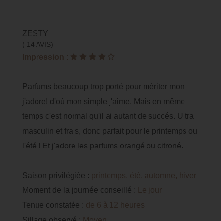
ZESTY
( 14 AVIS)
Impression
:
Parfums beaucoup trop porté pour mériter mon
j'adore! d'où mon simple j'aime. Mais en même
temps c'est normal qu'il ai autant de succés. Ultra
masculin et frais, donc parfait pour le printemps ou
l'été ! Et j'adore les parfums orangé ou citroné.
Saison privilégiée :
printemps, été, automne, hiver
Moment de la journée conseillé :
Le jour
Tenue constatée :
de 6 à 12 heures
Sillage observé :
Moyen