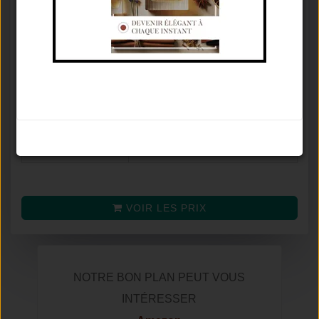
Concentration
Eau De Toilette
♂
Famille olfactive
Boisé Épicé
Tenue / Sillage /
De 6 À 12 Heures / Moyen /
Saison
Automne
Avis
8.6
/
10
Noter le parfum
(selon
240
avis)
Prix moyen
€ €
VOIR LES PRIX
NOTRE BON PLAN PEUT VOUS
INTÉRESSER