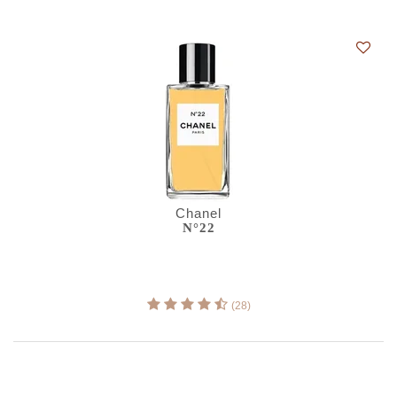
Chanel
N°22
(28)