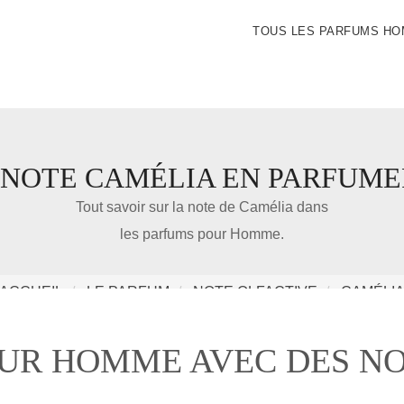
TOUS LES PARFUMS H
 NOTE CAMÉLIA EN PARFUME
IDÉE CADEAU DE NOËL
Tout savoir sur la note de Camélia dans
les parfums pour Homme.
Amazon
ACCUEIL
LE PARFUM
NOTE OLFACTIVE
CAMÉLI
Notre nouveau livre 100 Parfums Pour Homme
OUR HOMME AVEC DES NO