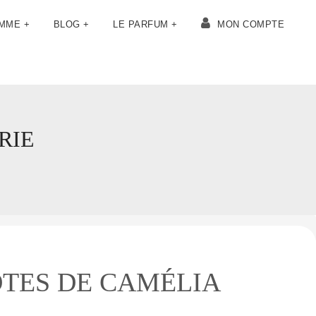
OMME +
BLOG +
LE PARFUM +
MON COMPTE
RIE
A
TES DE CAMÉLIA