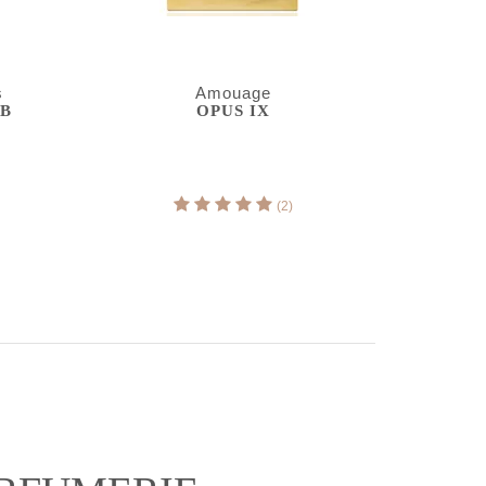
s
Amouage
RB
OPUS IX
(2)