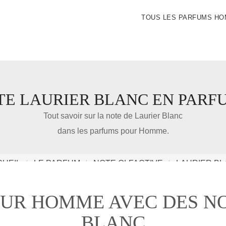
TOUS LES PARFUMS H
TE LAURIER BLANC EN PARF
IDÉE CADEAU DE NOËL
Tout savoir sur la note de Laurier Blanc
dans les parfums pour Homme.
Amazon
UEIL
LE PARFUM
NOTE OLFACTIVE
LAURIER B
Notre nouveau livre 100 Parfums Pour Homme
OUR HOMME AVEC DES NO
BLANC