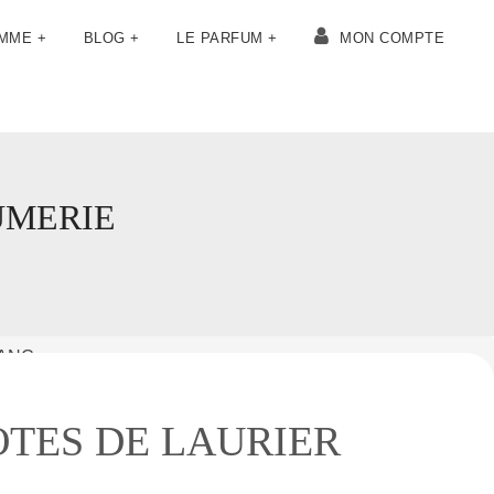
OMME +
BLOG +
LE PARFUM +
MON COMPTE
UMERIE
LANC
TES DE LAURIER