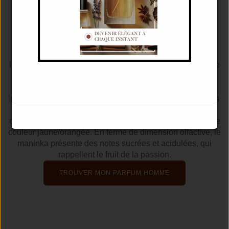
NOTES DE MANINKA
Le Maninka est un fruit exotique, originaire du continent
Africain, particulièrement d'Afrique du Sud et d'Afrique de
l'Ouest. Le Maninka pousse sur un arbre fruitier du nom de
"fried egg tree", également appelé arbre à tabac. Le nom
de cet arbre est dû à la forme ovoïde des fleurs qui
poussent sur ce dernier et qui rappelle des oeufs frits. Ses
fleurs ont les pétales de couleur blanche et un bouton
central jaune. Ce fruit ressemble à une grosse mangue, de
couleur jaune/orangée. En terme de dimension olfactive, le
maninka présente des notes sucrées et acidulées, qui
rappellent le fruit de la passion.
TROUVER MON PARFUM HOMME