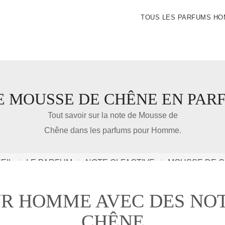
TOUS LES PARFUMS H
E MOUSSE DE CHÊNE EN PAR
IDÉE CADEAU DE NOËL
Tout savoir sur la note de Mousse de
Chêne dans les parfums pour Homme.
Amazon
EIL
LE PARFUM
NOTE OLFACTIVE
MOUSSE DE 
Notre nouveau livre 100 Parfums Pour Homme
UR HOMME AVEC DES NOT
CHÊNE