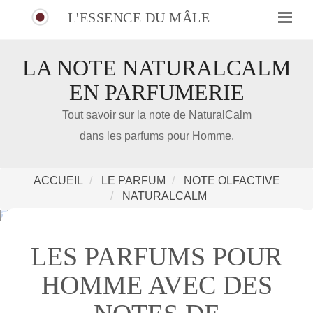
L'ESSENCE DU MÂLE
LA NOTE NATURALCALM
EN PARFUMERIE
IDÉE CADEAU DE NOËL
Tout savoir sur la note de NaturalCalm
dans les parfums pour Homme.
Amazon
Notre nouveau livre 100 Parfums Pour Homme
ACCUEIL
LE PARFUM
NOTE OLFACTIVE
NATURALCALM
LES PARFUMS POUR
HOMME AVEC DES