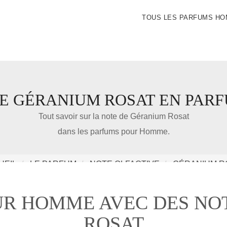
TOUS LES PARFUMS H
E GÉRANIUM ROSAT EN PAR
IDÉE CADEAU DE NOËL
Tout savoir sur la note de Géranium Rosat
dans les parfums pour Homme.
Amazon
UEIL
LE PARFUM
NOTE OLFACTIVE
GÉRANIUM R
Notre nouveau livre 100 Parfums Pour Homme
UR HOMME AVEC DES NO
ROSAT