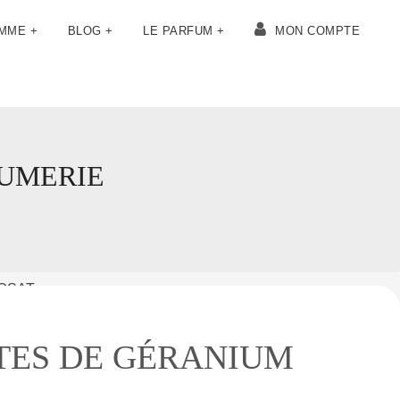
OMME +
BLOG +
LE PARFUM +
MON COMPTE
FUMERIE
OSAT
TES DE GÉRANIUM