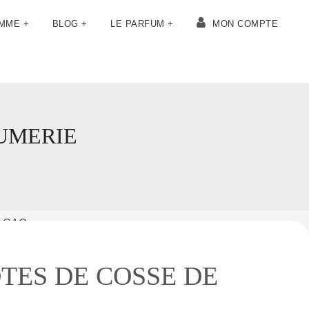
OMME +
BLOG +
LE PARFUM +
MON COMPTE
UMERIE
ACAO
TES DE COSSE DE