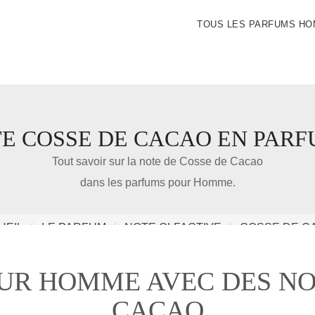
TOUS LES PARFUMS H
E COSSE DE CACAO EN PARF
IDÉE CADEAU DE NOËL
Tout savoir sur la note de Cosse de Cacao
dans les parfums pour Homme.
Amazon
UEIL
LE PARFUM
NOTE OLFACTIVE
COSSE DE C
Notre nouveau livre 100 Parfums Pour Homme
UR HOMME AVEC DES NO
CACAO