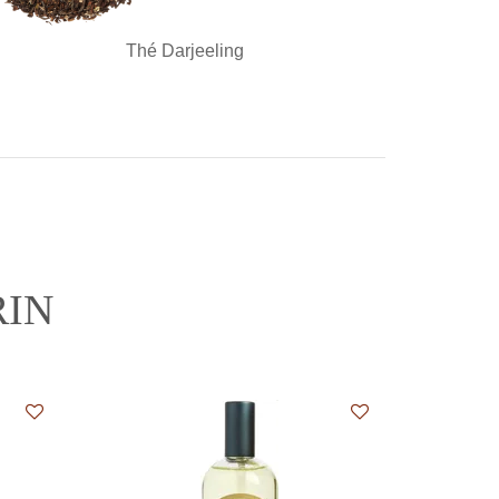
Thé Darjeeling
RIN