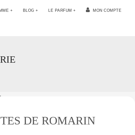
OMME +
BLOG +
LE PARFUM +
MON COMPTE
RIE
N
OTES DE ROMARIN