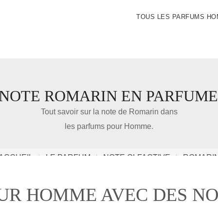
TOUS LES PARFUMS H
 NOTE ROMARIN EN PARFUME
IDÉE CADEAU DE NOËL
Tout savoir sur la note de Romarin dans
les parfums pour Homme.
Amazon
ACCUEIL
LE PARFUM
NOTE OLFACTIVE
ROMARI
Notre nouveau livre 100 Parfums Pour Homme
UR HOMME AVEC DES N