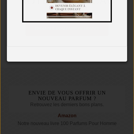
NOTES DE CACAO
TROUVER MON PARFUM HOMME
ENVIE DE VOUS OFFRIR UN
NOUVEAU PARFUM ?
Retrouvez les derniers bons plans.
Amazon
Notre nouveau livre 100 Parfums Pour Homme