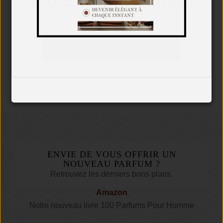
NOTES DE AMANDE
TROUVER MON PARFUM HOMME
ENVIE DE VOUS OFFRIR UN
NOUVEAU PARFUM ?
Retrouvez les derniers bons plans.
Amazon
Notre nouveau livre 100 Parfums Pour Homme