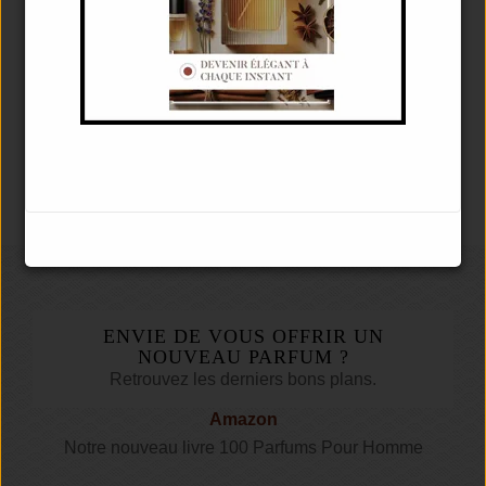
NOTES DE MUSC
TROUVER MON PARFUM HOMME
ENVIE DE VOUS OFFRIR UN
NOUVEAU PARFUM ?
Retrouvez les derniers bons plans.
Amazon
Notre nouveau livre 100 Parfums Pour Homme