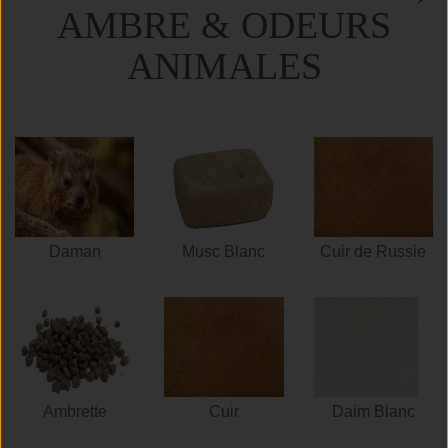
AMBRE & ODEURS
ANIMALES
Daman
Musc Blanc
Cuir de Russie
Ambrette
Cuir
Daim Blanc