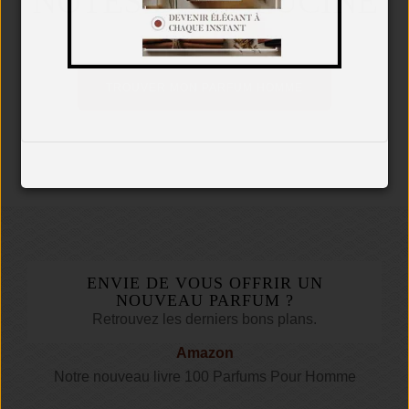
NOTES DE CAPUCINE
TROUVER MON PARFUM HOMME
ENVIE DE VOUS OFFRIR UN
NOUVEAU PARFUM ?
Retrouvez les derniers bons plans.
Amazon
Notre nouveau livre 100 Parfums Pour Homme