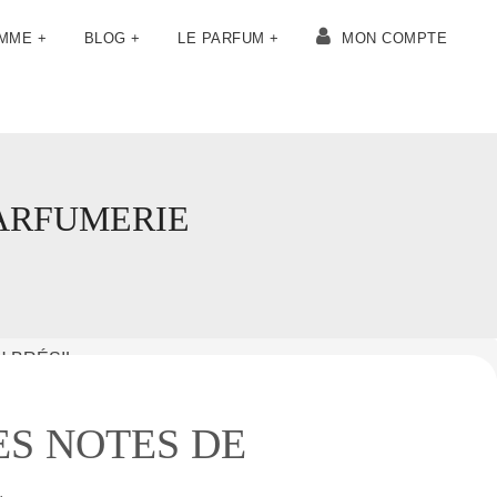
OMME +
BLOG +
LE PARFUM +
MON COMPTE
PARFUMERIE
 BRÉSIL
S NOTES DE
L