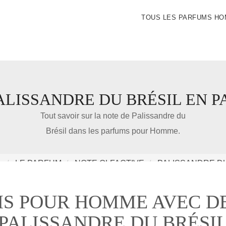
TOUS LES PARFUMS H
ALISSANDRE DU BRÉSIL EN 
IDÉE CADEAU DE NOËL
Tout savoir sur la note de Palissandre du
Brésil dans les parfums pour Homme.
Amazon
L
LE PARFUM
NOTE OLFACTIVE
PALISSANDRE DU
Notre nouveau livre 100 Parfums Pour Homme
MS POUR HOMME AVEC DE
PALISSANDRE DU BRÉSI