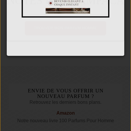
NOTES DE CHAMPACA
TROUVER MON PARFUM HOMME
ENVIE DE VOUS OFFRIR UN
NOUVEAU PARFUM ?
Retrouvez les derniers bons plans.
Amazon
Notre nouveau livre 100 Parfums Pour Homme