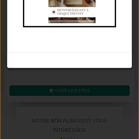
Concentration
Eau De Parfum
⚥
Famille olfactive
Ambré Floral
Tenue / Sillage /
De 6 À 12 Heures / Moyen /
Saison
Automne
Avis
8.4
/
10
Noter le parfum
(selon
44
avis)
Prix moyen
VOIR LES PRIX
NOTRE BON PLAN PEUT VOUS
INTÉRESSER