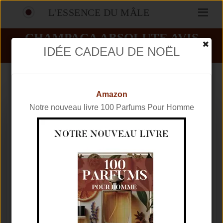
L'ESSENCE DU MÂLE
CHAMPACA ABSOLUTE AVIS
IDÉE CADEAU DE NOËL
PARFUMS
TOM FORD
CHAMPACA ABSOLUTE
Amazon
Notre nouveau livre 100 Parfums Pour Homme
Marque
TOM FORD