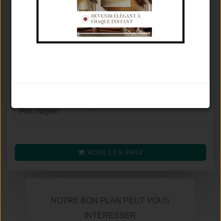
Concentration
Cologne Absolue
⚥
Famille olfactive
Hespéridé Aromatique
Tenue / Sillage /
Moins De 2 Heures / Discret /
Saison
Été
Avis
8.4
/
10
Noter le parfum
(selon
44
avis)
Prix moyen
VOIR LES PRIX
NOTRE BON PLAN PEUT VOUS
INTÉRESSER