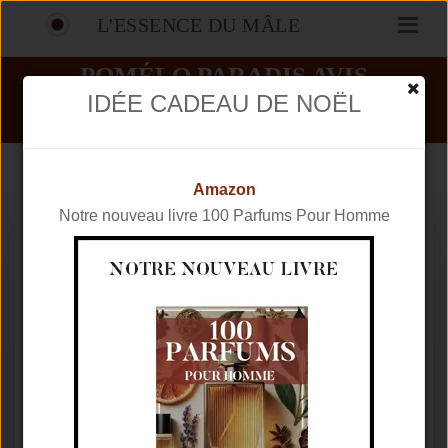
L'ESSENCE DU MÂLE
POMÉLO PARADIS AVIS
IDÉE CADEAU DE NOËL
PARFUMS
ATELIER COLOGNE
POMÉLO PARADIS
Amazon
Notre nouveau livre 100 Parfums Pour Homme
Marque
ATELIER COLOGNE