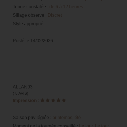
Tenue constatée :
de 6 à 12 heures
Sillage observé :
Discret
Style approprié :
Posté le 14/02/2026
ALLAN93
( 8 AVIS)
Impression
:
Saison privilégiée :
printemps, été
Moment de la journée conseillé :
Le jour, Le jour