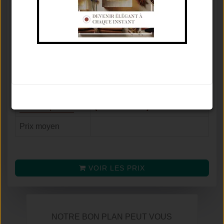
Marque
CHANEL
Concentration
Eau De Cologne
♂
Famille olfactive
Hespéridé Aromatique
Tenue / Sillage /
De 3 À 6 Heures / Moyen /
Saison
Printemps
Avis
8.5
/
10
Noter le parfum
(selon
32
avis)
Prix moyen
VOIR LES PRIX
NOTRE BON PLAN PEUT VOUS