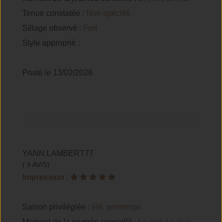
Tenue constatée :
Non spécifié
Sillage observé :
Fort
Style approprié :
Posté le 13/02/2026
YANN.LAMBERT77
( 9 AVIS)
Impression
:
Saison privilégiée :
été, printemps
Moment de la journée conseillé :
Le jour, Le jour