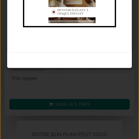
Marque
DIOR
Concentration
Eau De Toilette
♂
Famille olfactive
Hespéridé Aromatique
Tenue / Sillage /
De 6 À 12 Heures / Explosif /
Saison
Été
Avis
9.1
/
10
Noter le parfum
(selon
72
avis)
Prix moyen
VOIR LES PRIX
NOTRE BON PLAN PEUT VOUS