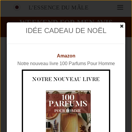
L'ESSENCE DU MÂLE
WEEKEND FOR MEN AVIS
IDÉE CADEAU DE NOËL
PARFUMS
BURBERRY
WEEKEND FOR MEN
Amazon
Notre nouveau livre 100 Parfums Pour Homme
Marque
BURBERRY