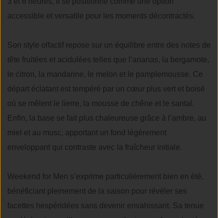
3 et 6 heures, il se positionne comme une option
accessible et versatile pour les moments décontractés.
Son style olfactif repose sur un équilibre entre des notes de
tête fruitées et acidulées telles que l’ananas, la bergamote,
le citron, la mandarine, le melon et le pamplemousse. Ce
départ éclatant est tempéré par un cœur plus vert et boisé
où se mêlent le lierre, la mousse de chêne et le santal.
Enfin, la base se fait plus chaleureuse grâce à l’ambre, au
miel et au musc, apportant un fond légèrement
enveloppant qui contraste avec la fraîcheur initiale.
Weekend for Men s’exprime particulièrement bien en été,
bénéficiant pleinement de la saison pour révéler ses
facettes hespéridées sans devenir envahissant. Sa tenue