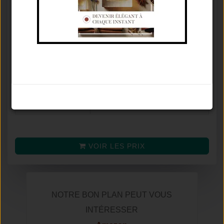
Concentration
Eau De Toilette
♂
Famille olfactive
Hespéridé Aromatique
Tenue / Sillage /
De 3 À 6 Heures / Moyen /
Saison
Été
Avis
7.8
/
10
Noter le parfum
(selon
32
avis)
Prix moyen
VOIR LES PRIX
NOTRE BON PLAN PEUT VOUS
INTÉRESSER