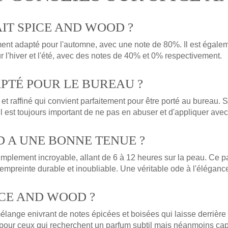
IT SPICE AND WOOD ?
nt adapté pour l'automne, avec une note de 80%. Il est égalem
 l'hiver et l'été, avec des notes de 40% et 0% respectivement.
APTÉ POUR LE BUREAU ?
 raffiné qui convient parfaitement pour être porté au bureau. So
l est toujours important de ne pas en abuser et d'appliquer avec
D A UNE BONNE TENUE ?
plement incroyable, allant de 6 à 12 heures sur la peau. Ce pa
 empreinte durable et inoubliable. Une véritable ode à l'élégance 
ICE AND WOOD ?
ange enivrant de notes épicées et boisées qui laisse derrière 
 pour ceux qui recherchent un parfum subtil mais néanmoins cap