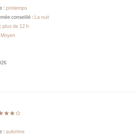
e :
printemps
rnée conseillé :
La nuit
 :
plus de 12 h
:
Moyen
026
e :
automne