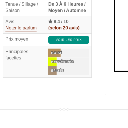
Tenue / Sillage /
De 3 À 6 Heures /
Saison
Moyen / Automne
Avis
9.4
/
10
Noter le parfum
(selon
20
avis)
Prix moyen
VOIR LES PRIX
Principales
BOISÉ
facettes
HESPÉRIDÉS
ÉPICÉS