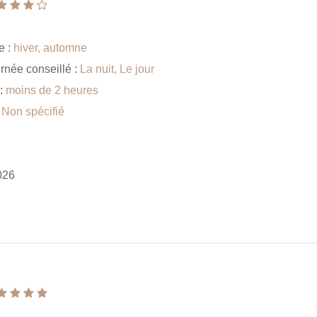
e :
hiver, automne
rnée conseillé :
La nuit, Le jour
 :
moins de 2 heures
:
Non spécifié
026