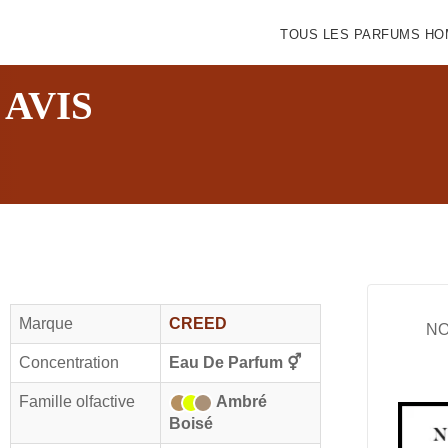
TOUS LES PARFUMS H
 AVIS
IDÉE CADEAU DE NOËL
Amazon
Marque
CREED
NO
Notre nouveau livre 100 Parfums Pour Homme
Concentration
Eau De Parfum
⚥
Famille olfactive
Ambré
Boisé