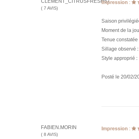
CLEMENT_CITRUSFRESH57
Impression
:
( 7 AVIS)
Saison privilégié
Moment de la jou
Tenue constatée
Sillage observé 
Style approprié :
Posté le 20/02/2
FABIEN.MORIN
Impression
:
( 8 AVIS)