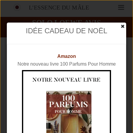
L'ESSENCE DU MÂLE
SOLO LOEWE AVIS
IDÉE CADEAU DE NOËL
PARFUMS
LOEWE
SOLO LOEWE
Amazon
Notre nouveau livre 100 Parfums Pour Homme
Marque
LOEWE