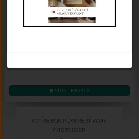
Concentration
Eau De Toilette
♂
Famille olfactive
Ambré Épicé
Tenue / Sillage /
De 6 À 12 Heures / Moyen /
Saison
Printemps
Avis
8.7
/
10
Noter le parfum
(selon
28
avis)
Prix moyen
VOIR LES PRIX
NOTRE BON PLAN PEUT VOUS
INTÉRESSER