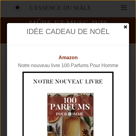
L'ESSENCE DU MÂLE
MÛRE ET MUSC AVIS
IDÉE CADEAU DE NOËL
PARFUMS
L'ARTISAN PARFUMEUR
MÛRE ET MUSC
Amazon
Notre nouveau livre 100 Parfums Pour Homme
Marque
L'ARTISAN PARFUMEUR