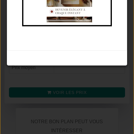
Concentration
Eau De Toilette
⚥
Famille olfactive
Floral Fruité
Tenue / Sillage /
Moins De 2 Heures / Moyen /
Saison
Printemps
Avis
7.9
/
10
Noter le parfum
(selon
28
avis)
Prix moyen
VOIR LES PRIX
NOTRE BON PLAN PEUT VOUS
INTÉRESSER