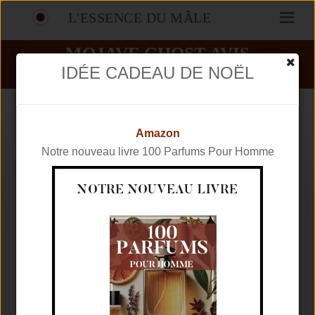
L'ESSENCE DU MÂLE
MOJAVE GHOST AVIS
IDÉE CADEAU DE NOËL
PARFUMS
BYREDO
MOJAVE GHOST
Amazon
Notre nouveau livre 100 Parfums Pour Homme
Marque
BYREDO