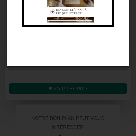
Concentration
Eau De Parfum
⚥
Famille olfactive
Ambré Floral
Tenue / Sillage /
De 6 À 12 Heures / Moyen /
Saison
Printemps
Avis
8.8
/
10
Noter le parfum
(selon
20
avis)
Prix moyen
VOIR LES PRIX
NOTRE BON PLAN PEUT VOUS
INTÉRESSER