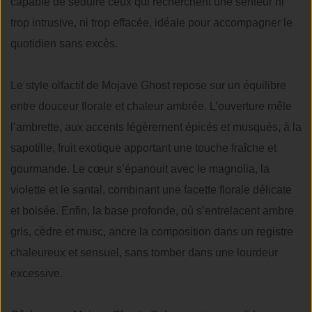
capable de séduire ceux qui recherchent une senteur ni
trop intrusive, ni trop effacée, idéale pour accompagner le
quotidien sans excès.
Le style olfactif de Mojave Ghost repose sur un équilibre
entre douceur florale et chaleur ambrée. L’ouverture mêle
l’ambrette, aux accents légèrement épicés et musqués, à la
sapotille, fruit exotique apportant une touche fraîche et
gourmande. Le cœur s’épanouit avec le magnolia, la
violette et le santal, combinant une facette florale délicate
et boisée. Enfin, la base profonde, où s’entrelacent ambre
gris, cèdre et musc, ancre la composition dans un registre
chaleureux et sensuel, sans tomber dans une lourdeur
excessive.