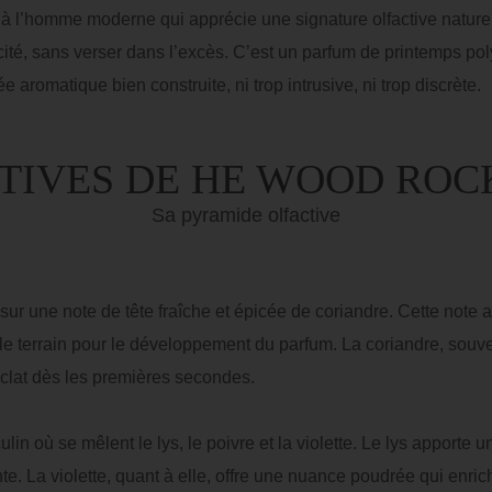
homme moderne qui apprécie une signature olfactive naturelle,
icité, sans verser dans l’excès. C’est un parfum de printemps 
 aromatique bien construite, ni trop intrusive, ni trop discrète.
TIVES DE HE WOOD RO
Sa pyramide olfactive
 une note de tête fraîche et épicée de coriandre. Cette note ap
e terrain pour le développement du parfum. La coriandre, souve
éclat dès les premières secondes.
 où se mêlent le lys, le poivre et la violette. Le lys apporte une
te. La violette, quant à elle, offre une nuance poudrée qui enric