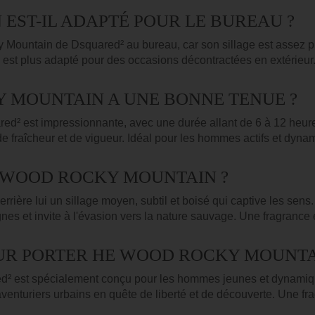
EST-IL ADAPTÉ POUR LE BUREAU ?
y Mountain de Dsquared² au bureau, car son sillage est assez pron
l est plus adapté pour des occasions décontractées en extérieur
Y MOUNTAIN A UNE BONNE TENUE ?
² est impressionnante, avec une durée allant de 6 à 12 heures
 de fraîcheur et de vigueur. Idéal pour les hommes actifs et dyna
E WOOD ROCKY MOUNTAIN ?
ère lui un sillage moyen, subtil et boisé qui captive les sens. 
nes et invite à l'évasion vers la nature sauvage. Une fragrance
OUR PORTER HE WOOD ROCKY MOUNTA
est spécialement conçu pour les hommes jeunes et dynamiques
enturiers urbains en quête de liberté et de découverte. Une fra