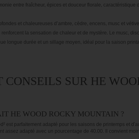
nie entre fraîcheur, épices et douceur florale, caractéristique
ofondes et chaleureuses d’ambre, cèdre, encens, musc et vétiver
e renforcent la sensation de chaleur et de mystère. Le musc, dis
ue longue durée et un sillage moyen, idéal pour la saison pri
ET CONSEILS SUR HE WO
AIT HE WOOD ROCKY MOUNTAIN ?
est parfaitement adapté pour les saisons de printemps et d'a
ment assez adapté avec un pourcentage de 40.00. Il convient moi