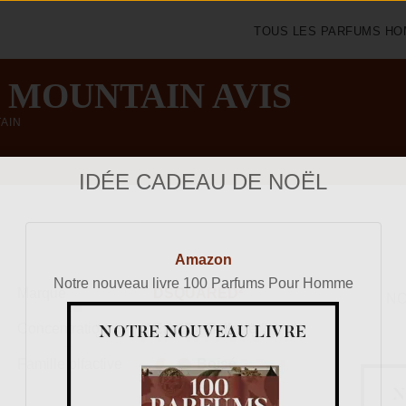
TOUS LES PARFUMS H
 MOUNTAIN AVIS
AIN
IDÉE CADEAU DE NOËL
Amazon
Marque
DSQUARED²
NO
Notre nouveau livre 100 Parfums Pour Homme
Concentration
Eau De Toilette
♂
Famille olfactive
Boisé
Aromatique