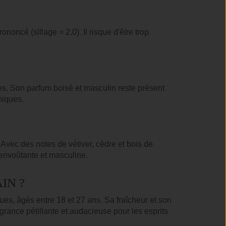
oncé (sillage = 2.0). Il risque d'être trop
.
. Son parfum boisé et masculin reste présent
miques.
Avec des notes de vétiver, cèdre et bois de
 envoûtante et masculine.
IN ?
, âgés entre 18 et 27 ans. Sa fraîcheur et son
grance pétillante et audacieuse pour les esprits