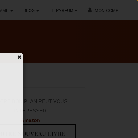
OMME +
BLOG +
LE PARFUM +
MON COMPTE
TRE BON PLAN PEUT VOUS
INTÉRESSER
Amazon