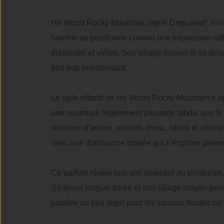
He Wood Rocky Mountain, signé Dsquared², s’insc
homme se positionne comme une expression raffiné
élégantes et viriles. Son sillage moyen et sa ten
être trop envahissant.
Le style olfactif de He Wood Rocky Mountain s’app
une ouverture légèrement piquante tandis que le c
résineux d’ambre, encens, musc, cèdre et vétiver
avec une dominance boisée qui s’exprime plein
Ce parfum révèle tout son potentiel au printemps
Sa tenue longue durée et son sillage moyen permet
paraître un peu léger pour les saisons froides ou