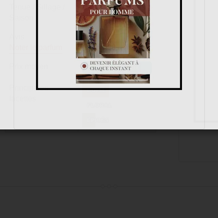
Tenue / Sillage /
De 6 À 12 Heures /
Saison
Moyen / Printemps
Avis
8.4
/
10
Noter le parfum
(selon
60
avis)
Prix moyen
VOIR LES PRIX
Principales
BOISÉ
facettes
FLORAL
ÉPICÉS