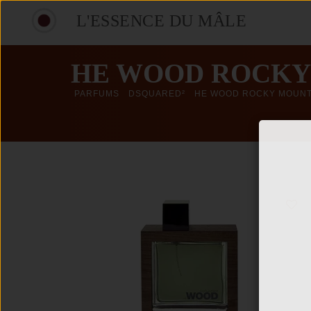
L'ESSENCE DU MÂLE
HE WOOD ROCKY
PARFUMS
DSQUARED²
HE WOOD ROCKY MOUNT