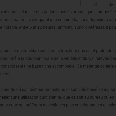
rit dans la famille des parfums boisés aromatiques, proposé e
e et naturelle, évoquant une certaine fraîcheur forestière ada
ue notable, entre 6 et 12 heures, en font un choix intéressant p
uie sur un équilibre subtil entre fraîcheur épicée et profondeu
œur mêle la douceur florale de la violette et du lys, relevée pa
 construisent une base riche et complexe. Ce mélange confère au 
ement.
, période où sa fraîcheur aromatique et son côté boisé se mari
tent une utilisation quotidienne, que ce soit au bureau ou en s
 pour ceux qui préfèrent des effluves plus enveloppantes et puis