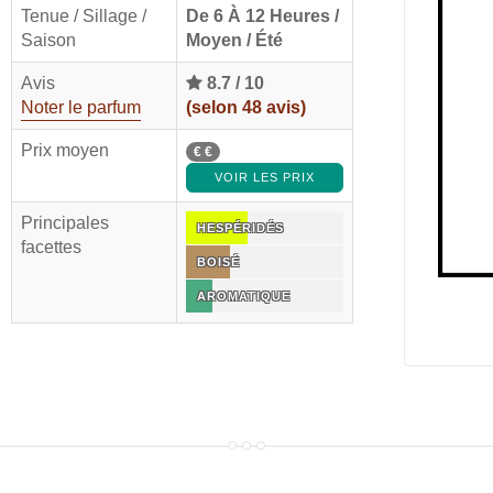
Tenue / Sillage /
De 6 À 12 Heures /
Saison
Moyen / Été
Avis
8.7
/
10
Noter le parfum
(selon
48
avis)
Prix moyen
€ €
VOIR LES PRIX
Principales
HESPÉRIDÉS
facettes
BOISÉ
AROMATIQUE