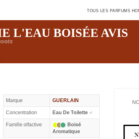
TOUS LES PARFUMS H
 L'EAU BOISÉE AVIS
BOISÉE
IDÉE CADEAU DE NOËL
Amazon
Marque
GUERLAIN
NO
Notre nouveau livre 100 Parfums Pour Homme
Concentration
Eau De Toilette
♂
Famille olfactive
Boisé
Aromatique