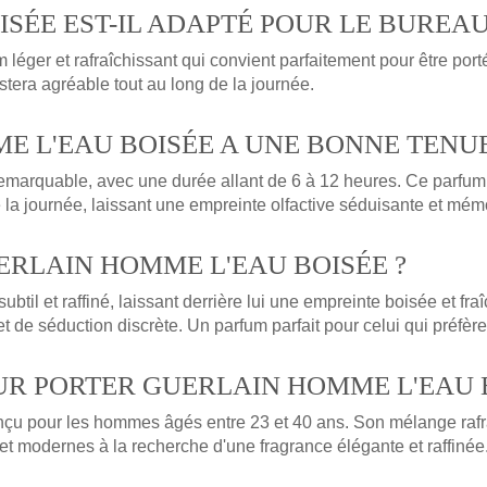
SÉE EST-IL ADAPTÉ POUR LE BUREAU
éger et rafraîchissant qui convient parfaitement pour être por
tera agréable tout au long de la journée.
E L'EAU BOISÉE A UNE BONNE TENUE
arquable, avec une durée allant de 6 à 12 heures. Ce parfum of
 la journée, laissant une empreinte olfactive séduisante et mém
UERLAIN HOMME L'EAU BOISÉE ?
il et raffiné, laissant derrière lui une empreinte boisée et fraî
et de séduction discrète. Un parfum parfait pour celui qui préfère
OUR PORTER GUERLAIN HOMME L'EAU 
u pour les hommes âgés entre 23 et 40 ans. Son mélange rafra
t modernes à la recherche d'une fragrance élégante et raffinée