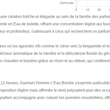
 création fraîche et élégante au sein de la famille des parfu
 en Eau de toilette, offrant une concentration légère qui favor
eur et profondeur, s'adressant à ceux qui recherchent un parfum à 
ieux où les agrumes vifs comme le citron vert, la bergamote et
raîcheur aromatique de la menthe et la délicatesse florale du gé
lus chaudes et boisées grâce au rhum et au vétiver, qui confèren
 12 heures, Guerlain Homme L'Eau Boisée s'exprime particulière
position légère mais affirmée le rend polyvalent pour des occa
parfum accompagne avec naturel les journées ensoleillées, offr