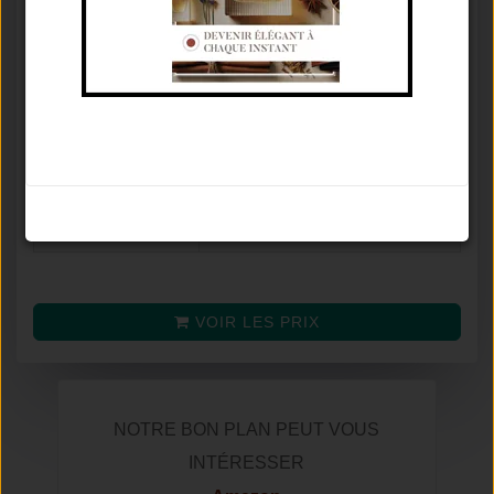
Concentration
Eau De Toilette
♂
Famille olfactive
Boisé Aromatique
Tenue / Sillage /
De 3 À 6 Heures / Moyen /
Saison
Été
Avis
7.0
/
10
Noter le parfum
(selon
24
avis)
Prix moyen
VOIR LES PRIX
NOTRE BON PLAN PEUT VOUS
INTÉRESSER