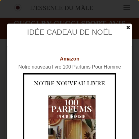
L'ESSENCE DU MÂLE
GUCCI BY GUCCI SPORT AVIS
IDÉE CADEAU DE NOËL
PARFUMS
GUCCI
GUCCI BY GUCCI SPORT
Amazon
Notre nouveau livre 100 Parfums Pour Homme
Marque
GUCCI