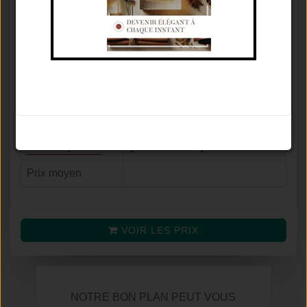
Marque
FREDERIC MALLE
Concentration
Eau De Parfum
♂
Famille olfactive
Aromatique Épicé
Tenue / Sillage /
De 3 À 6 Heures / Discret /
Saison
Printemps
Avis
7.5
/
10
Noter le parfum
(selon
52
avis)
Prix moyen
VOIR LES PRIX
NOTRE BON PLAN PEUT VOUS