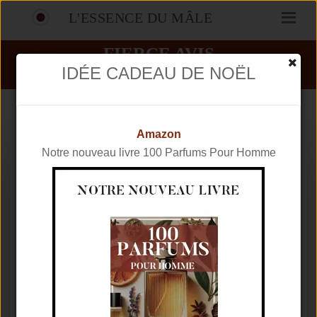
L'ESSENCE DU MÂLE
FIERCE AVIS
IDÉE CADEAU DE NOËL
PARFUMS
ABERCROMBIE & FITCH
FIERCE
Amazon
Notre nouveau livre 100 Parfums Pour Homme
Marque
ABERCROMBIE & FITCH