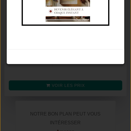
Concentration
Eau De Cologne
♂
Famille olfactive
Boisé Aromatique
Tenue / Sillage /
De 6 À 12 Heures / Fort /
Saison
Printemps
Avis
8.4
/
10
Noter le parfum
(selon
60
avis)
Prix moyen
VOIR LES PRIX
NOTRE BON PLAN PEUT VOUS
INTÉRESSER