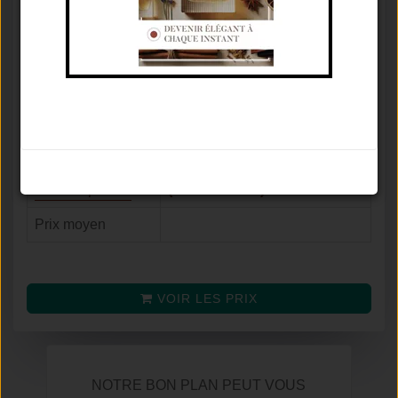
Marque
HERMÈS
Concentration
Eau De Cologne
⚥
Famille olfactive
Aromatique Fruité
Tenue / Sillage /
De 3 À 6 Heures / Discret /
Saison
Été
Avis
8.3
/
10
Noter le parfum
(selon
28
avis)
Prix moyen
VOIR LES PRIX
NOTRE BON PLAN PEUT VOUS