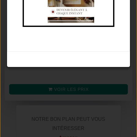
Concentration
Eau De Parfum
⚥
Famille olfactive
Ambré Épicé
Tenue / Sillage /
De 3 À 6 Heures / Moyen /
Saison
Automne
Avis
9.2
/
10
Noter le parfum
(selon
32
avis)
Prix moyen
VOIR LES PRIX
NOTRE BON PLAN PEUT VOUS
INTÉRESSER