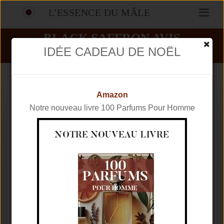
L'ESSENCE DU MÂLE
BLACK SAFFRON AVIS
IDÉE CADEAU DE NOËL
PARFUMS
BYREDO
BLACK SAFFRON
Amazon
Notre nouveau livre 100 Parfums Pour Homme
Marque
BYREDO