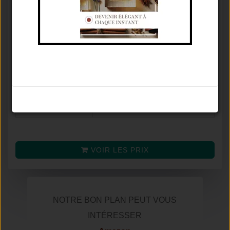
Concentration
Eau De Parfum
♂
Famille olfactive
Ambré Floral
Tenue / Sillage /
De 6 À 12 Heures / Moyen /
Saison
Automne
Avis
9.2
/
10
Noter le parfum
(selon
32
avis)
Prix moyen
VOIR LES PRIX
NOTRE BON PLAN PEUT VOUS
INTÉRESSER