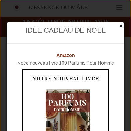
L'ESSENCE DU MÂLE
ANGÉLIQUE NOIRE AVIS
IDÉE CADEAU DE NOËL
PARFUMS
GUERLAIN
ANGÉLIQUE NOIRE
Amazon
Notre nouveau livre 100 Parfums Pour Homme
Marque
GUERLAIN