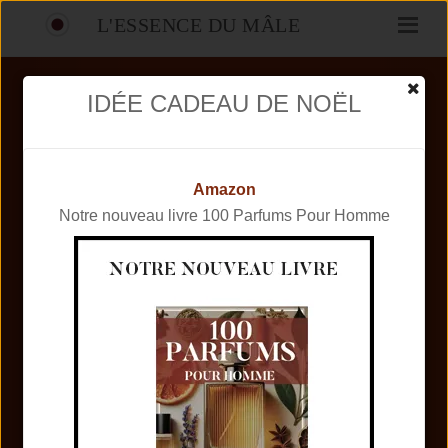
L'ESSENCE DU MÂLE
IDÉE CADEAU DE NOËL
ENCRE NOIRE, TEST & AVIS
Amazon
Encre Noire de Lalique est une fragrance masculine
Notre nouveau livre 100 Parfums Pour Homme
iconique, lancée en 2006 et rapidement devenue un
classique pour les amateurs de parfums boisés et
sophistiqués. Créé par le parfumeur Nathalie Lorson, ce
parfum est une véritable ode au...
Posté par : Mathieu, le 2018-05-01 -
test