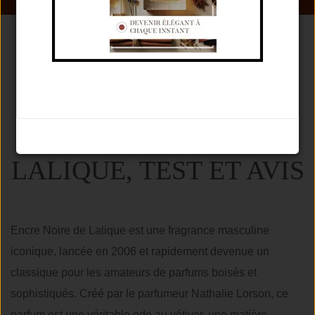
ENCRE NOIRE DE
LALIQUE, TEST ET AVIS
Encre Noire de Lalique est une fragrance masculine
iconique, lancée en 2006 et rapidement devenue un
classique pour les amateurs de parfums boisés et
sophistiqués. Créé par le parfumeur Nathalie Lorson, ce
parfum est une véritable ode au vétiver, une matière