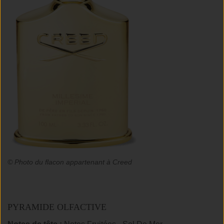
© Photo du flacon appartenant à Creed
PYRAMIDE OLFACTIVE