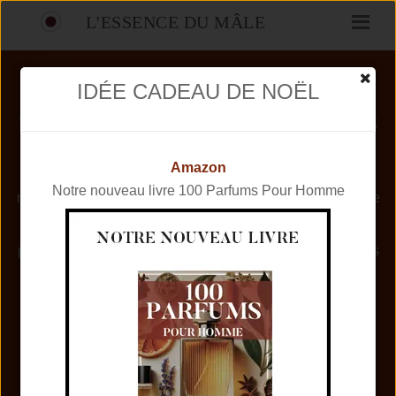
L'ESSENCE DU MÂLE
IDÉE CADEAU DE NOËL
TOP DES PARFUMS CREED POUR HOMME
Si vous êtes à la recherche d'un parfum pour homme de
Amazon
qualité, la marque Creed est sans aucun doute une
Notre nouveau livre 100 Parfums Pour Homme
référence incontournable. Avec un savoir-faire transmis de
génération en génération depuis 1760, cette maison de
parfumerie de renom propose une sélection de fragrances
d'exception pour les homm
Posté par : La Rédac', le 2024-01-27 -
Sélection