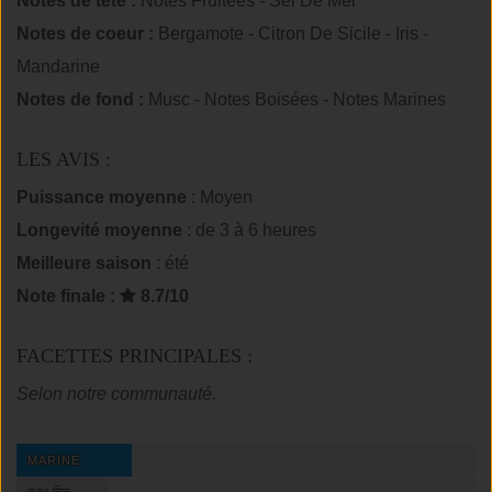
Notes de tête :
Notes Fruitées - Sel De Mer
Notes de coeur :
Bergamote - Citron De Sicile - Iris -
Mandarine
Notes de fond :
Musc - Notes Boisées - Notes Marines
LES AVIS :
Puissance moyenne
: Moyen
Longevité moyenne
: de 3 à 6 heures
Meilleure saison
: été
Note finale :
8.7/10
FACETTES PRINCIPALES :
Selon notre communauté.
MARINE